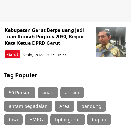
Kabupaten Garut Berpeluang Jadi
Tuan Rumah Porprov 2030, Begini
Kata Ketua DPRD Garut
Garut
Senin, 19 Mei 2025 - 16:57
Tag Populer
50 Persen
anak
antam
antam pegadaian
Area
bandung
bisa
BMKG
bpbd garut
bupati