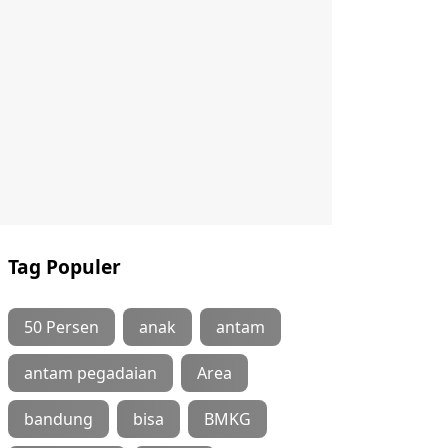
Tag Populer
50 Persen
anak
antam
antam pegadaian
Area
bandung
bisa
BMKG