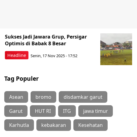
Sukses Jadi Jawara Grup, Persigar
Optimis di Babak 8 Besar
Headline
Senin, 17 Nov 2025 - 17:52
Tag Populer
Asean
bromo
disdamkar garut
Garut
HUT RI
ITG
jawa timur
Karhutla
kebakaran
Kesehatan