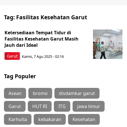
Tag:
Fasilitas Kesehatan Garut
Ketersediaan Tempat Tidur di
Fasilitas Kesehatan Garut Masih
Jauh dari Ideal
Garut
Kamis, 7 Agu 2025 - 02:16
Tag Populer
Asean
bromo
disdamkar garut
Garut
HUT RI
ITG
jawa timur
Karhutla
kebakaran
Kesehatan