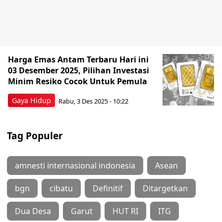
Harga Emas Antam Terbaru Hari ini
03 Desember 2025, Pilihan Investasi
Minim Resiko Cocok Untuk Pemula
Gaya Hidup
Rabu, 3 Des 2025 - 10:22
Tag Populer
amnesti internasional indonesia
Asean
bgn
cibatu
Definitif
Ditargetkan
Dua Desa
Garut
HUT RI
ITG