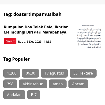
Tag:
doatertimpamusibah
Kumpulan Doa Tolak Bala, Ikhtiar
Melindungi Diri dari Marabahaya.
Garut
Rabu, 3 Des 2025 - 11:32
Tag Populer
1.200
06.30
17 agustus
33 Hektare
398
akhir tahun
aman
Ancam
Andalan
B-7