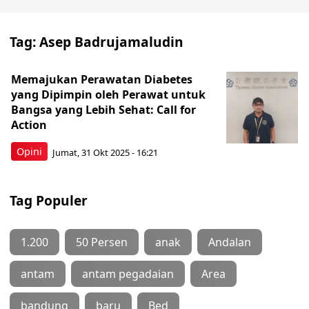
Tag:
Asep Badrujamaludin
Memajukan Perawatan Diabetes
yang Dipimpin oleh Perawat untuk
Bangsa yang Lebih Sehat: Call for
Action
Opini
Jumat, 31 Okt 2025 - 16:21
Tag Populer
1.200
50 Persen
anak
Andalan
antam
antam pegadaian
Area
bandung
baru
Bed