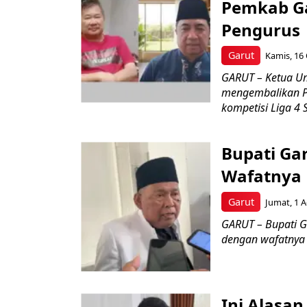
Pemkab Ga
Pengurus
Garut
Kamis, 16 
GARUT – Ketua U
mengembalikan Pe
kompetisi Liga 4 Se
Bupati Ga
Wafatnya 
Garut
Jumat, 1 A
GARUT – Bupati G
dengan wafatnya 
Ini Alasan