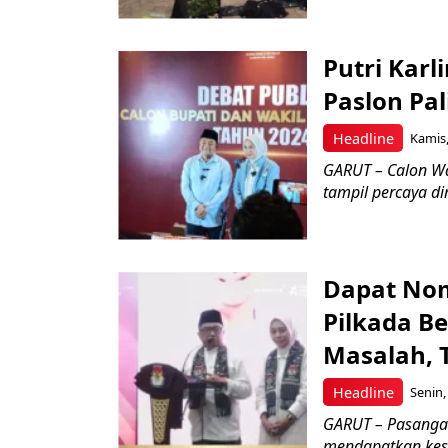
Putri Karl
Paslon Pal
Headline
Kamis,
GARUT – Calon Wak
tampil percaya di
Dapat Nom
Pilkada B
Masalah, 
Headline
Senin,
GARUT – Pasangan
mendapatkan kes