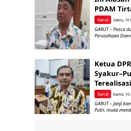
PDAM Tirt
Garut
Sabtu, 10 
GARUT – Pasca du
Perusahaan Daera
Ketua DPR
Syakur–Pu
Terealisas
Garut
Kamis, 10 
GARUT – Janji ka
Putri, mulai mend