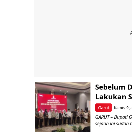
Sebelum D
Lakukan S
Garut
Kamis, 9 J
GARUT – Bupati G
sejauh ini sudah 