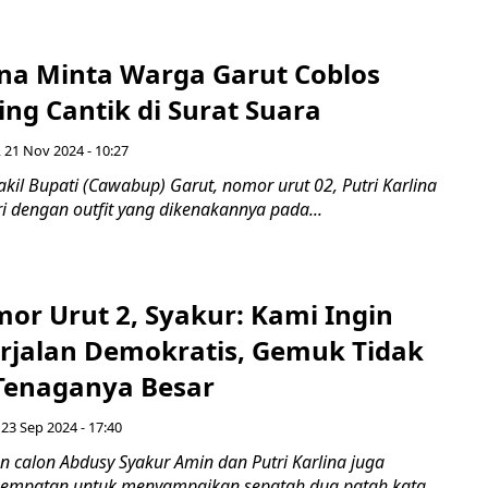
ina Minta Warga Garut Coblos
ing Cantik di Surat Suara
 21 Nov 2024 - 10:27
il Bupati (Cawabup) Garut, nomor urut 02, Putri Karlina
ri dengan outfit yang dikenakannya pada...
or Urut 2, Syakur: Kami Ingin
erjalan Demokratis, Gemuk Tidak
Tenaganya Besar
 23 Sep 2024 - 17:40
 calon Abdusy Syakur Amin dan Putri Karlina juga
empatan untuk menyampaikan sepatah dua patah kata