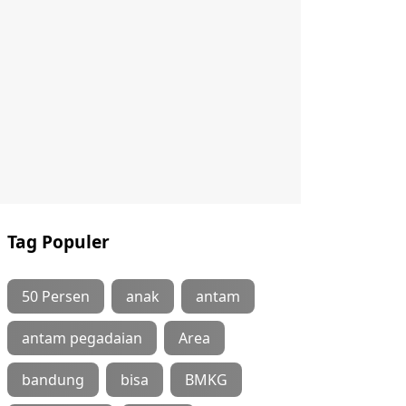
Tag Populer
50 Persen
anak
antam
antam pegadaian
Area
bandung
bisa
BMKG