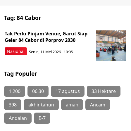
Tag:
84 Cabor
Tak Perlu Pinjam Venue, Garut Siap
Gelar 84 Cabor di Porprov 2030
Nasional
Senin, 11 Mei 2026 - 10:05
Tag Populer
1.200
06.30
17 agustus
33 Hektare
398
akhir tahun
aman
Ancam
Andalan
B-7