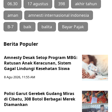
06.30
17 agustus
398
akhir tahun
aman
amnesti internasional indonesia
B-7
baik
balita
Bayar Pajak
Berita Populer
Amnesty Desak Setop Program MBG:
Ratusan Anak Keracunan, Sistem
Gagal Lindungi Kesehatan Siswa
8 Agu 2026, 11:55 AM
Polisi Garut Gerebek Gudang Miras
di Cibatu, 308 Botol Berbagai Merek
Diamankan