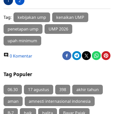
1
2
Tag:
kebijakan ump
kenaikan UMP
penetapan ump
UMP 2026
upah minimum
0 Komentar
Tag Populer
06.30
17 agustus
398
akhir tahun
aman
amnesti internasional indonesia
B-7
baik
balita
Bayar Pajak