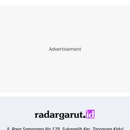
Jl. Raya Samarang No.129, Sukagalih
Kec. Tarogong Kidul