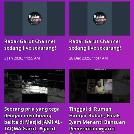
Radar Garut Channel
Radar Garut Channel
sedang live sekarang!
sedang live sekarang!
3 Jan 2026, 11:55 AM
28 Dec 2025, 11:47 AM
Seorang pria yang tega
Tinggal di Rumah
dengan membuang
Hampir Roboh, Emak
balita di Masjid JAMI AL-
Iyam Menanti Bantuan
TAQWA Garut. #garut
Pemerintah #garut