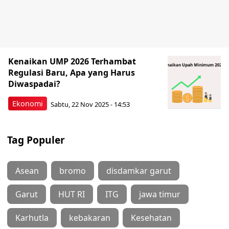
Kenaikan UMP 2026 Terhambat
Regulasi Baru, Apa yang Harus
Diwaspadai?
Ekonomi
Sabtu, 22 Nov 2025 - 14:53
Tag Populer
Asean
bromo
disdamkar garut
Garut
HUT RI
ITG
jawa timur
Karhutla
kebakaran
Kesehatan