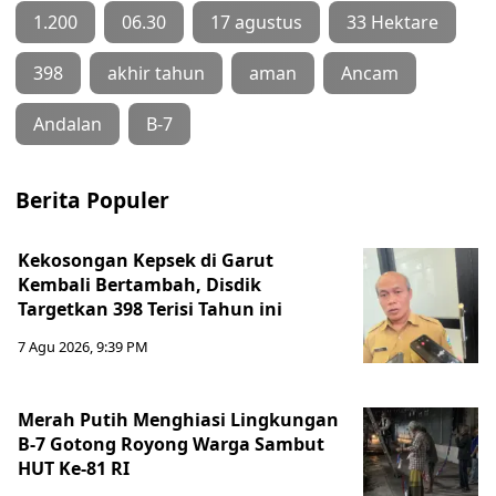
1.200
06.30
17 agustus
33 Hektare
398
akhir tahun
aman
Ancam
Andalan
B-7
Berita Populer
Kekosongan Kepsek di Garut
Kembali Bertambah, Disdik
Targetkan 398 Terisi Tahun ini
7 Agu 2026, 9:39 PM
Merah Putih Menghiasi Lingkungan
B-7 Gotong Royong Warga Sambut
HUT Ke-81 RI