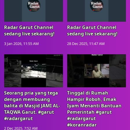
Radar Garut Channel
Radar Garut Channel
sedang live sekarang!
sedang live sekarang!
3 Jan 2026, 11:55 AM
28 Dec 2025, 11:47 AM
Seorang pria yang tega
Tinggal di Rumah
dengan membuang
Hampir Roboh, Emak
balita di Masjid JAMI AL-
Iyam Menanti Bantuan
TAQWA Garut. #garut
Pemerintah #garut
#radargarut
#radargarut
#koranradar
2 Dec 2025, 7:52 AM