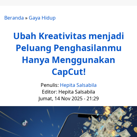
Beranda
»
Gaya Hidup
Ubah Kreativitas menjadi
Peluang Penghasilanmu
Hanya Menggunakan
CapCut!
Penulis:
Hepita Salsabila
Editor: Hepita Salsabila
Jumat, 14 Nov 2025 - 21:29