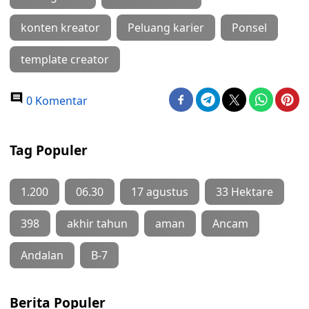
konten kreator
Peluang karier
Ponsel
template creator
0 Komentar
Tag Populer
1.200
06.30
17 agustus
33 Hektare
398
akhir tahun
aman
Ancam
Andalan
B-7
Berita Populer