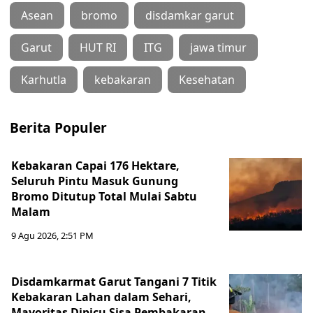
Asean
bromo
disdamkar garut
Garut
HUT RI
ITG
jawa timur
Karhutla
kebakaran
Kesehatan
Berita Populer
Kebakaran Capai 176 Hektare,
Seluruh Pintu Masuk Gunung
Bromo Ditutup Total Mulai Sabtu
Malam
9 Agu 2026, 2:51 PM
Disdamkarmat Garut Tangani 7 Titik
Kebakaran Lahan dalam Sehari,
Mayoritas Dipicu Sisa Pembakaran