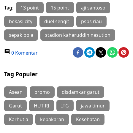
Tag:
13 point
15 point
aji santoso
bekasi city
duel sengit
psps riau
sepak bola
stadion kaharuddin nasution
0 Komentar
Tag Populer
Asean
bromo
disdamkar garut
Garut
HUT RI
ITG
jawa timur
Karhutla
kebakaran
Kesehatan