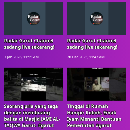
Radar Garut Channel
Radar Garut Channel
sedang live sekarang!
sedang live sekarang!
3 Jan 2026, 11:55 AM
28 Dec 2025, 11:47 AM
Seorang pria yang tega
Tinggal di Rumah
dengan membuang
Hampir Roboh, Emak
balita di Masjid JAMI AL-
Iyam Menanti Bantuan
TAQWA Garut. #garut
Pemerintah #garut