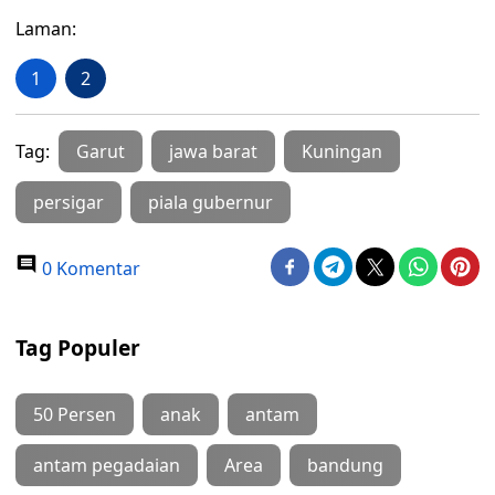
Laman:
1
2
Tag:
Garut
jawa barat
Kuningan
persigar
piala gubernur
0 Komentar
Tag Populer
50 Persen
anak
antam
antam pegadaian
Area
bandung