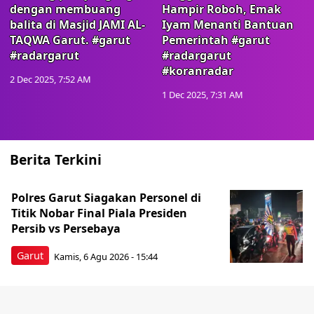
dengan membuang
Hampir Roboh, Emak
balita di Masjid JAMI AL-
Iyam Menanti Bantuan
TAQWA Garut. #garut
Pemerintah #garut
#radargarut
#radargarut
#koranradar
2 Dec 2025, 7:52 AM
1 Dec 2025, 7:31 AM
Berita Terkini
Polres Garut Siagakan Personel di
Titik Nobar Final Piala Presiden
Persib vs Persebaya
Garut
Kamis, 6 Agu 2026 - 15:44