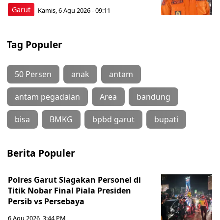
Garut
Kamis, 6 Agu 2026 - 09:11
Tag Populer
50 Persen
anak
antam
antam pegadaian
Area
bandung
bisa
BMKG
bpbd garut
bupati
Berita Populer
Polres Garut Siagakan Personel di
Titik Nobar Final Piala Presiden
Persib vs Persebaya
6 Agu 2026, 3:44 PM