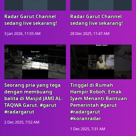
Radar Garut Channel
Radar Garut Channel
sedang live sekarang!
sedang live sekarang!
3 Jan 2026, 11:55 AM
28 Dec 2025, 11:47 AM
Seorang pria yang tega
Tinggal di Rumah
dengan membuang
Hampir Roboh, Emak
balita di Masjid JAMI AL-
Iyam Menanti Bantuan
TAQWA Garut. #garut
Pemerintah #garut
#radargarut
#radargarut
#koranradar
2 Dec 2025, 7:52 AM
1 Dec 2025, 7:31 AM