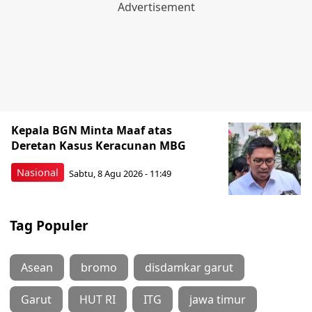
Kepala BGN Minta Maaf atas
Deretan Kasus Keracunan MBG
Nasional
Sabtu, 8 Agu 2026 - 11:49
Tag Populer
Asean
bromo
disdamkar garut
Garut
HUT RI
ITG
jawa timur