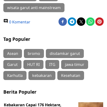
wisata garut anti mainstream
0 Komentar
Tag Populer
Asean
bromo
disdamkar garut
Garut
HUT RI
ITG
jawa timur
Karhutla
kebakaran
Kesehatan
Berita Populer
Kebakaran Capai 176 Hektare,