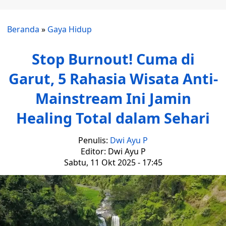
Beranda
»
Gaya Hidup
Stop Burnout! Cuma di
Garut, 5 Rahasia Wisata Anti-
Mainstream Ini Jamin
Healing Total dalam Sehari
Penulis:
Dwi Ayu P
Editor: Dwi Ayu P
Sabtu, 11 Okt 2025 - 17:45