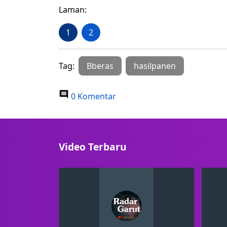
Laman:
1
2
Tag:
Bberas
hasilpanen
0 Komentar
Video Terbaru