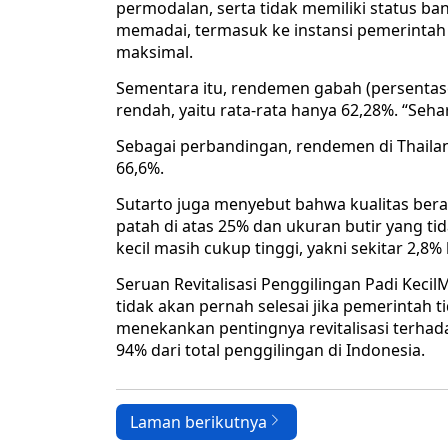
permodalan, serta tidak memiliki status ba
memadai, termasuk ke instansi pemerintah s
maksimal.
Sementara itu, rendemen gabah (persentase 
rendah, yaitu rata-rata hanya 62,28%. “Seh
Sebagai perbandingan, rendemen di Thaila
66,6%.
Sutarto juga menyebut bahwa kualitas bera
patah di atas 25% dan ukuran butir yang ti
kecil masih cukup tinggi, yakni sekitar 2,8%
Seruan Revitalisasi Penggilingan Padi Keci
tidak akan pernah selesai jika pemerintah 
menekankan pentingnya revitalisasi terhad
94% dari total penggilingan di Indonesia.
Laman berikutnya