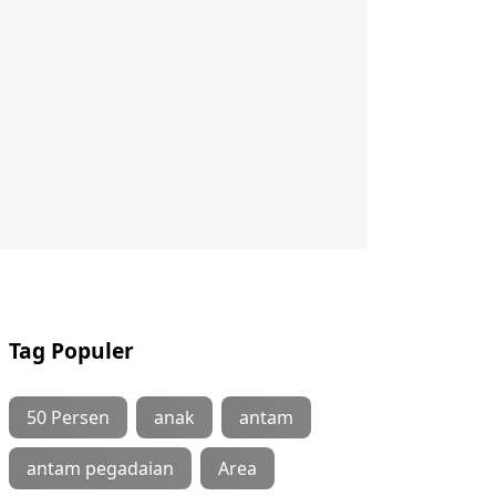
Tag Populer
50 Persen
anak
antam
antam pegadaian
Area