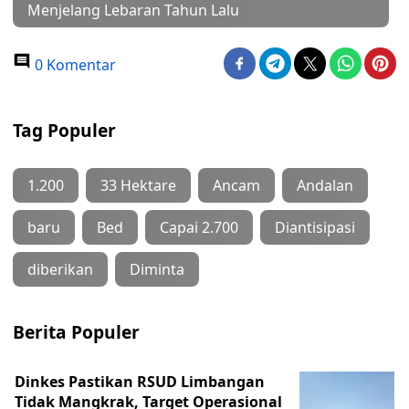
Menjelang Lebaran Tahun Lalu
0 Komentar
Tag Populer
1.200
33 Hektare
Ancam
Andalan
baru
Bed
Capai 2.700
Diantisipasi
diberikan
Diminta
Berita Populer
Dinkes Pastikan RSUD Limbangan
Tidak Mangkrak, Target Operasional