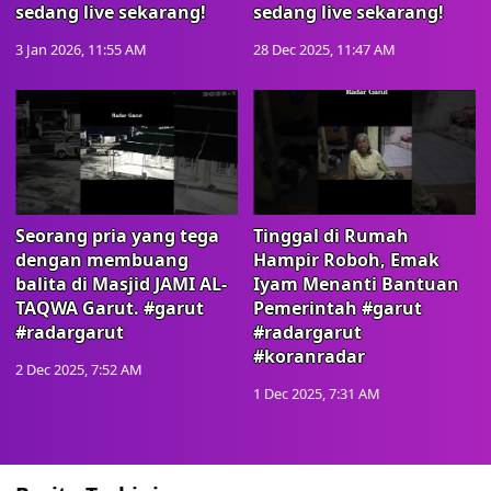
sedang live sekarang!
sedang live sekarang!
3 Jan 2026, 11:55 AM
28 Dec 2025, 11:47 AM
Seorang pria yang tega
Tinggal di Rumah
dengan membuang
Hampir Roboh, Emak
balita di Masjid JAMI AL-
Iyam Menanti Bantuan
TAQWA Garut. #garut
Pemerintah #garut
#radargarut
#radargarut
#koranradar
2 Dec 2025, 7:52 AM
1 Dec 2025, 7:31 AM