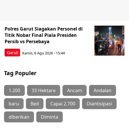
Polres Garut Siagakan Personel di
Titik Nobar Final Piala Presiden
Persib vs Persebaya
Garut
Kamis, 6 Agu 2026 - 15:44
Tag Populer
1.200
33 Hektare
Ancam
Andalan
baru
Bed
Capai 2.700
Diantisipasi
diberikan
Diminta