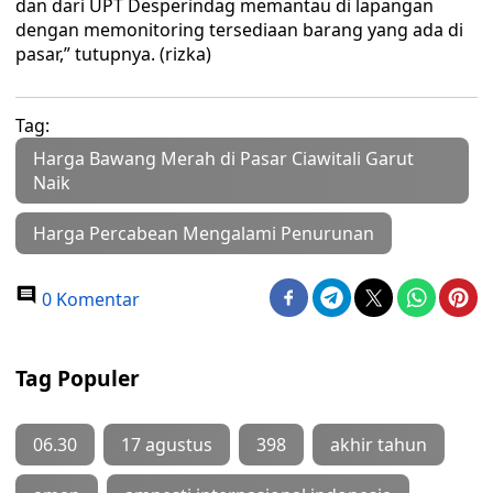
dan dari UPT Desperindag memantau di lapangan
dengan memonitoring tersediaan barang yang ada di
pasar,” tutupnya. (rizka)
Tag:
Harga Bawang Merah di Pasar Ciawitali Garut
Naik
Harga Percabean Mengalami Penurunan
0 Komentar
Tag Populer
06.30
17 agustus
398
akhir tahun