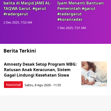
balita di Masjid JAMI AL-
Iyam Menanti Bantuan
TAQWA Garut. #garut
Pemerintah #garut
#radargarut
#radargarut
#koranradar
2 Dec 2025, 7:52 AM
1 Dec 2025, 7:31 AM
Berita Terkini
Amnesty Desak Setop Program MBG:
Ratusan Anak Keracunan, Sistem
Gagal Lindungi Kesehatan Siswa
Nasional
Sabtu, 8 Agu 2026 - 11:55