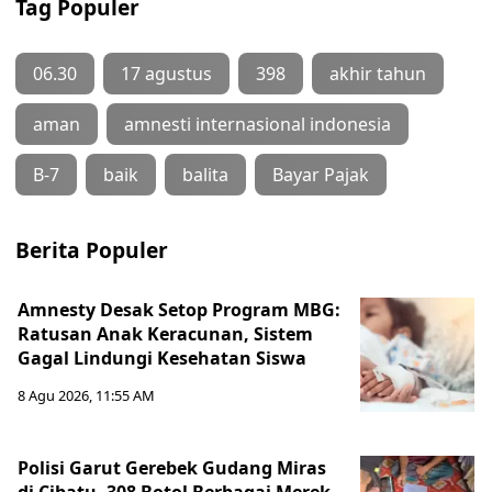
Tag Populer
06.30
17 agustus
398
akhir tahun
aman
amnesti internasional indonesia
B-7
baik
balita
Bayar Pajak
Berita Populer
Amnesty Desak Setop Program MBG:
Ratusan Anak Keracunan, Sistem
Gagal Lindungi Kesehatan Siswa
8 Agu 2026, 11:55 AM
Polisi Garut Gerebek Gudang Miras