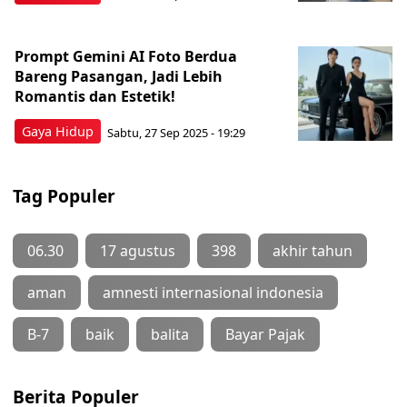
Prompt Gemini AI Foto Berdua
Bareng Pasangan, Jadi Lebih
Romantis dan Estetik!
Gaya Hidup
Sabtu, 27 Sep 2025 - 19:29
Tag Populer
06.30
17 agustus
398
akhir tahun
aman
amnesti internasional indonesia
B-7
baik
balita
Bayar Pajak
Berita Populer