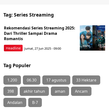
Tag:
Series Streaming
Rekomendasi Series Streaming 2025:
Dari Thriller Sampai Drama
Romantis
Headline
Jumat, 27 Jun 2025 - 09:00
Tag Populer
1.200
06.30
17 agustus
33 Hektare
398
akhir tahun
aman
Ancam
Andalan
B-7