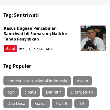
Tag:
Santriwati
Kasus Dugaan Pencabulan
Santriwati di Samarang Naik ke
Tahap Penyidikan
Garut
Rabu, 3 Jun 2026 - 14:06
Tag Populer
amnesti internasional indonesia
Asean
bgn
cibatu
Definitif
Ditargetkan
Dua Desa
Garut
HUT RI
ITG