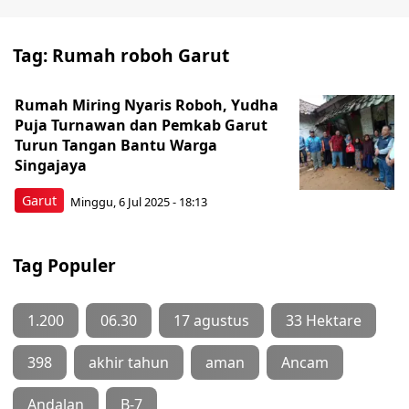
Tag:
Rumah roboh Garut
Rumah Miring Nyaris Roboh, Yudha
Puja Turnawan dan Pemkab Garut
Turun Tangan Bantu Warga
Singajaya
Garut
Minggu, 6 Jul 2025 - 18:13
Tag Populer
1.200
06.30
17 agustus
33 Hektare
398
akhir tahun
aman
Ancam
Andalan
B-7