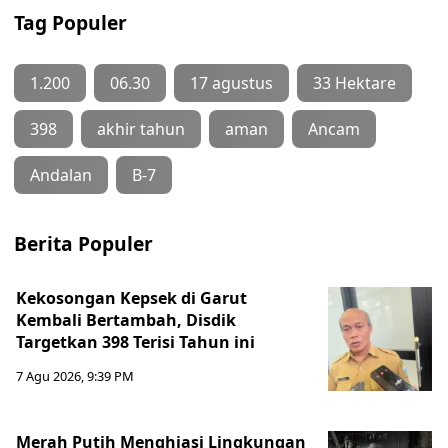
Tag Populer
1.200
06.30
17 agustus
33 Hektare
398
akhir tahun
aman
Ancam
Andalan
B-7
Berita Populer
Kekosongan Kepsek di Garut
Kembali Bertambah, Disdik
Targetkan 398 Terisi Tahun ini
7 Agu 2026, 9:39 PM
Merah Putih Menghiasi Lingkungan