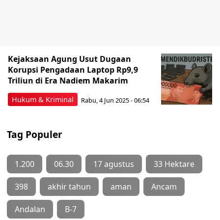
Kejaksaan Agung Usut Dugaan
Korupsi Pengadaan Laptop Rp9,9
Triliun di Era Nadiem Makarim
Hukum & Kriminal
Rabu, 4 Jun 2025 - 06:54
Tag Populer
1.200
06.30
17 agustus
33 Hektare
398
akhir tahun
aman
Ancam
Andalan
B-7