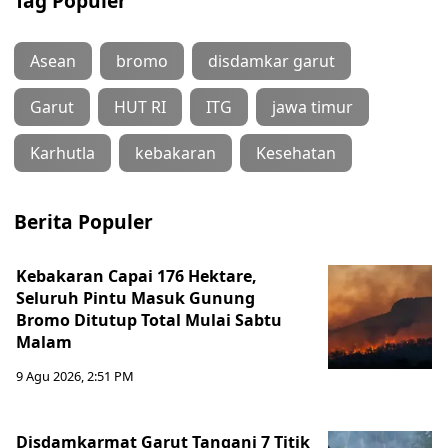
Tag Populer
Asean
bromo
disdamkar garut
Garut
HUT RI
ITG
jawa timur
Karhutla
kebakaran
Kesehatan
Berita Populer
Kebakaran Capai 176 Hektare,
Seluruh Pintu Masuk Gunung
Bromo Ditutup Total Mulai Sabtu
Malam
9 Agu 2026, 2:51 PM
Disdamkarmat Garut Tangani 7 Titik