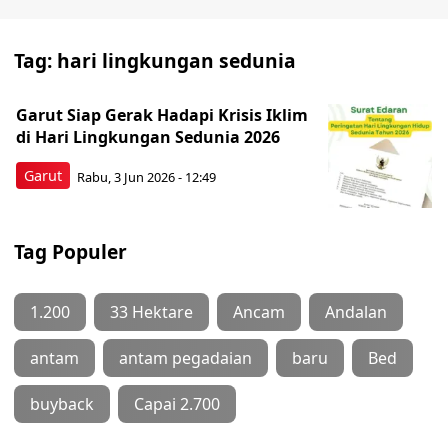
Tag:
hari lingkungan sedunia
Garut Siap Gerak Hadapi Krisis Iklim
di Hari Lingkungan Sedunia 2026
Garut
Rabu, 3 Jun 2026 - 12:49
Tag Populer
1.200
33 Hektare
Ancam
Andalan
antam
antam pegadaian
baru
Bed
buyback
Capai 2.700