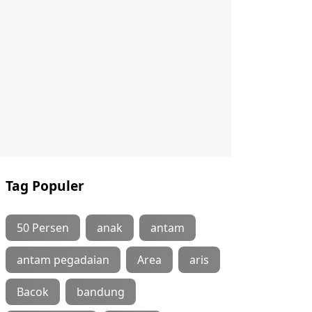
Tag Populer
50 Persen
anak
antam
antam pegadaian
Area
aris
Bacok
bandung