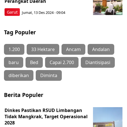
Perangkat Daerah
Garut
Jumat, 13 Des 2024 - 09:04
Tag Populer
1.200
33 Hektare
Ancam
Andalan
baru
Bed
Capai 2.700
Diantisipasi
diberikan
Diminta
Berita Populer
Dinkes Pastikan RSUD Limbangan
Tidak Mangkrak, Target Operasional
2028