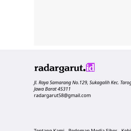
Jl. Raya Samarang No.129, Sukagalih
Kec. Taro
Jawa Barat
45311
radargarut58@gmail.com
Tentang Kami
Pedoman Media Siber
Kebi