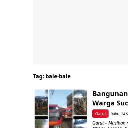
Tag:
bale-bale
Bangunan 
Warga Suc
Garut
Rabu, 24 S
Garut – Musibah