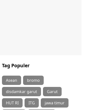
Tag Populer
Asean
bromo
disdamkar garut
Garut
HUT RI
ITG
jawa timur