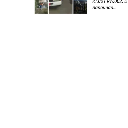
RT.001 RW.002, D
Bangunan...