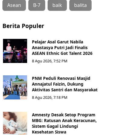
Asean
B-7
baik
balita
Berita Populer
Pelajar Asal Garut Nabila
Anastasya Putri Jadi Finalis
ASEAN Ethnic Got Talent 2026
8 Agu 2026, 7:52 PM
PNM Peduli Renovasi Masjid
Annajatul Faizin, Dukung
Aktivitas Santri dan Masyarakat
8 Agu 2026, 7:18 PM
Amnesty Desak Setop Program
MBG: Ratusan Anak Keracunan,
Sistem Gagal Lindungi
Kesehatan Siswa