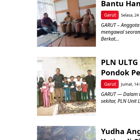
Bantu Hani
Garut
Selasa, 24
GARUT – Anggota
mengawal seorang
Berkat...
PLN ULTG 
Pondok Pe
Garut
Jumat, 14 
GARUT — Dalam w
sekitar, PLN Unit
Yudha Ang