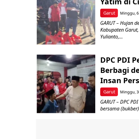
Yatim di 
Garut
Minggu, 6 
GARUT – Hujan de
Kabupaten Garut,
Yulianto,...
DPC PDI P
Berbagi d
Insan Per
Garut
Minggu, 3
GARUT – DPC PDI
bersama (bukber)