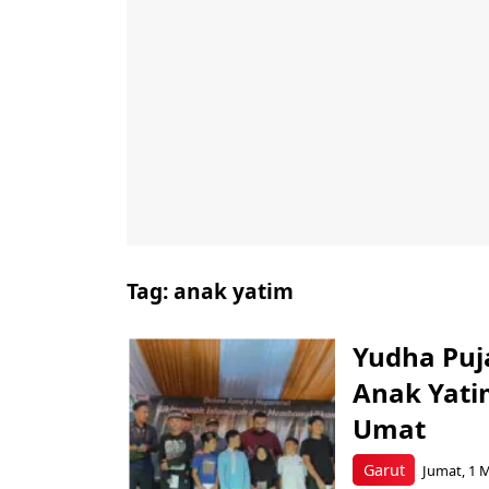
Tag:
anak yatim
Yudha Puj
Anak Yatim
Umat
Garut
Jumat, 1 M