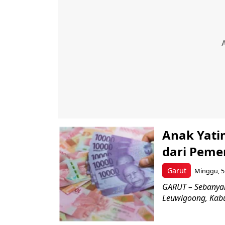
Anak Yati
dari Peme
Garut
Minggu, 5 
GARUT – Sebanyak
Leuwigoong, Kabu