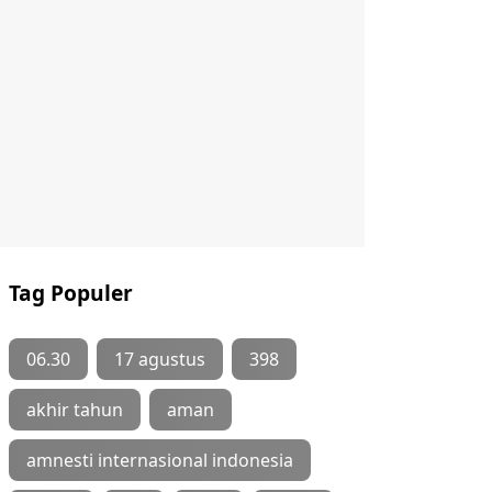
Tag Populer
06.30
17 agustus
398
akhir tahun
aman
amnesti internasional indonesia