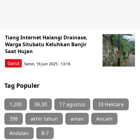
Tiang Internet Halangi Drainase,
Warga Situbatu Keluhkan Banjir
Saat Hujan
Garut
Senin, 16 Jun 2025 - 13:16
Tag Populer
1.200
06.30
17 agustus
33 Hektare
398
akhir tahun
aman
Ancam
Andalan
B-7