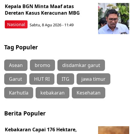
Kepala BGN Minta Maaf atas
Deretan Kasus Keracunan MBG
Nasional
Sabtu, 8 Agu 2026 - 11:49
Tag Populer
Asean
bromo
disdamkar garut
Garut
HUT RI
ITG
jawa timur
Karhutla
kebakaran
Kesehatan
Berita Populer
Kebakaran Capai 176 Hektare,