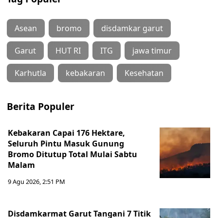
Asean
bromo
disdamkar garut
Garut
HUT RI
ITG
jawa timur
Karhutla
kebakaran
Kesehatan
Berita Populer
Kebakaran Capai 176 Hektare,
Seluruh Pintu Masuk Gunung
Bromo Ditutup Total Mulai Sabtu
Malam
9 Agu 2026, 2:51 PM
Disdamkarmat Garut Tangani 7 Titik