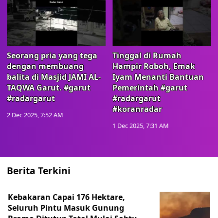
Seorang pria yang tega
Tinggal di Rumah
dengan membuang
Hampir Roboh, Emak
balita di Masjid JAMI AL-
Iyam Menanti Bantuan
TAQWA Garut. #garut
Pemerintah #garut
#radargarut
#radargarut
#koranradar
2 Dec 2025, 7:52 AM
1 Dec 2025, 7:31 AM
Berita Terkini
Kebakaran Capai 176 Hektare,
Seluruh Pintu Masuk Gunung