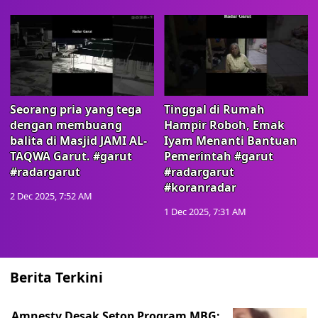
Seorang pria yang tega
Tinggal di Rumah
dengan membuang
Hampir Roboh, Emak
balita di Masjid JAMI AL-
Iyam Menanti Bantuan
TAQWA Garut. #garut
Pemerintah #garut
#radargarut
#radargarut
#koranradar
2 Dec 2025, 7:52 AM
1 Dec 2025, 7:31 AM
Berita Terkini
Amnesty Desak Setop Program MBG: