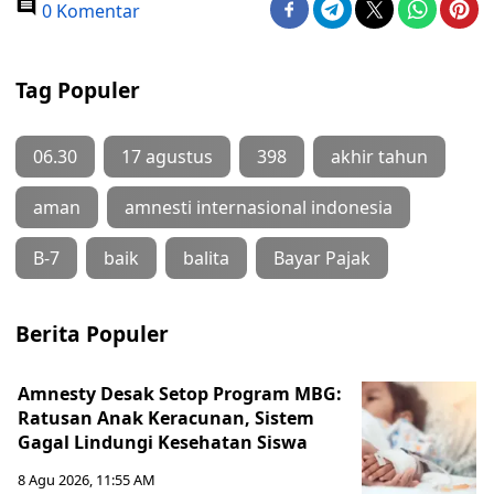
0 Komentar
Tag Populer
06.30
17 agustus
398
akhir tahun
aman
amnesti internasional indonesia
B-7
baik
balita
Bayar Pajak
Berita Populer
Amnesty Desak Setop Program MBG:
Ratusan Anak Keracunan, Sistem
Gagal Lindungi Kesehatan Siswa
8 Agu 2026, 11:55 AM