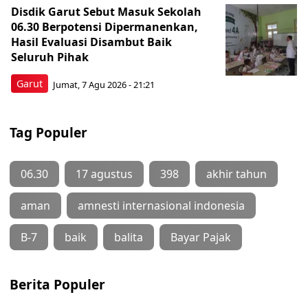
Disdik Garut Sebut Masuk Sekolah
06.30 Berpotensi Dipermanenkan,
Hasil Evaluasi Disambut Baik
Seluruh Pihak
Garut
Jumat, 7 Agu 2026 - 21:21
Tag Populer
06.30
17 agustus
398
akhir tahun
aman
amnesti internasional indonesia
B-7
baik
balita
Bayar Pajak
Berita Populer