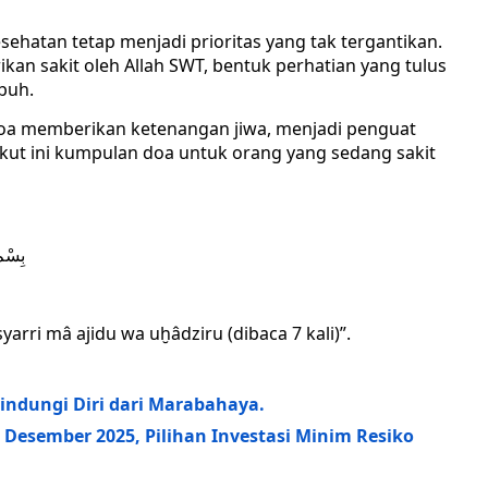
esehatan tetap menjadi prioritas yang tak tergantikan.
ikan sakit oleh Allah SWT, bentuk perhatian yang tulus
buh.
 doa memberikan ketenangan jiwa, menjadi penguat
t ini kumpulan doa untuk orang yang sedang sakit
بِسْمِ اللهِ ×٣ أَعُوْذُ بِا
in syarri mâ ajidu wa uḫâdziru (dibaca 7 kali)”.
indungi Diri dari Marabahaya.
 Desember 2025, Pilihan Investasi Minim Resiko