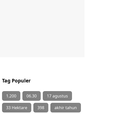
Tag Populer
1.200
06.30
17 agustus
33 Hektare
398
akhir tahun