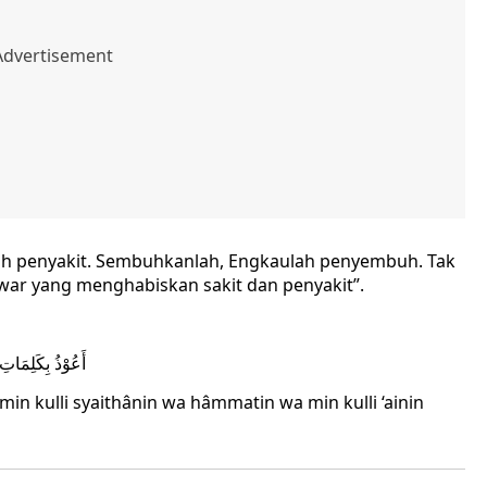
lah penyakit. Sembuhkanlah, Engkaulah penyembuh. Tak
war yang menghabiskan sakit dan penyakit”.
أَعُوْذُ بِكَلِمَاتِ
 min kulli syaithânin wa hâmmatin wa min kulli ‘ainin