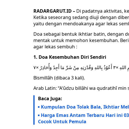
RADARGARUT.ID –
Di padatnya aktivitas, k
Ketika seseorang sedang diuji dengan diber
yaitu dengan mendoakanya agar lekas sem
Doa sebagai bentuk ikhtiar batin, dengan
mentak untuk memohon kesembuhan. Beriku
agar lekas sembuh :
1. Doa Kesembuhan Diri Sendiri
للهِ وَقُدْرَتِهِ مِنْ شَرِّ مَا أَجِدُ وَأُحَاذِرُ ×٧
Bismillâh (dibaca 3 kali).
Arab Latin: “A‘ûdzu billâ​​​​​​​hi wa qudratihî m
Baca Juga:
Kumpulan Doa Tolak Bala, Ikhtiar Mel
Harga Emas Antam Terbaru Hari ini 03
Cocok Untuk Pemula