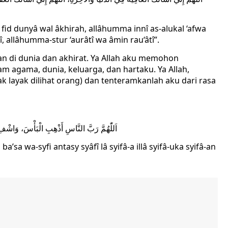
h fid dunyâ wal âkhirah, allâhumma innî as-alukal ‘afwa
î, allâhumma-stur ‘aurâtî wa âmin rau‘âtî”.
an di dunia dan akhirat. Ya Allah aku memohon
m agama, dunia, keluarga, dan hartaku. Ya Allah,
ak layak dilihat orang) dan tenteramkanlah aku dari rasa
اَللّٰهُمَّ رَبَّ النَّاسِ أَذْهِبِ الْبَأْسَ، وَاشْفِ
’sa wa-syfi antasy syâfî lâ syifâ-a illâ syifâ-uka syifâ-an