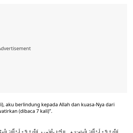
li), aku berlindung kepada Allah dan kuasa-Nya dari
irkan (dibaca 7 kali)”.
اَللّٰهُمَّ إِنِّيْ أَسْأَلُكَ الْعَافِيَةَ فِي الدُّنْيَا وَاْلاٰخِرَةِ، اَللّٰهُمَّ إِنِّيْ أَسْأَلُكَ الْ