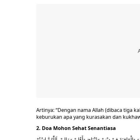
Artinya: “Dengan nama Allah (dibaca tiga ka
keburukan apa yang kurasakan dan kukhawat
2. Doa Mohon Sehat Senantiasa
عَفْوَ وَالْعَافِيَةَ فِيْ دِيْنِيْ وَدُنْيَايَ وَأَهْلِيْ وَمَالِيْ، اَللّٰهُمَّ اسْتُرْ