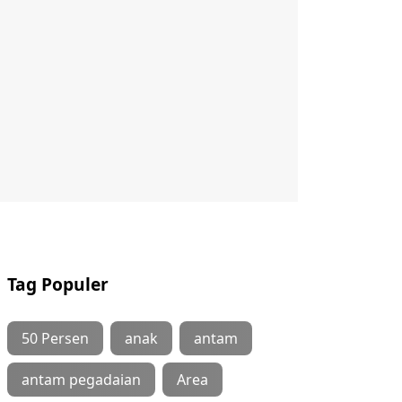
Tag Populer
50 Persen
anak
antam
antam pegadaian
Area