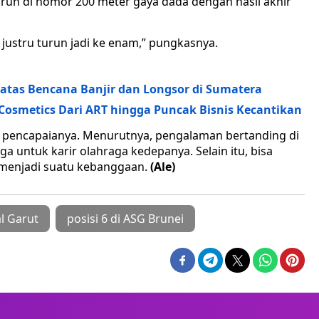
turun di nomor 200 meter gaya dada dengan hasil akhir
al justru turun jadi ke enam,” pungkasnya.
 atas Bencana Banjir dan Longsor di Sumatera
rl Cosmetics Dari ART hingga Puncak Bisnis Kecantikan
n pencapaianya. Menurutnya, pengalaman bertanding di
a untuk karir olahraga kedepanya. Selain itu, bisa
u menjadi suatu kebanggaan.
(Ale)
al Garut
posisi 6 di ASG Brunei