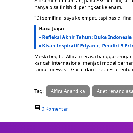
Alfira menambahkan, pada ASG kali ini, ia 
hanya bisa finish di peringkat ke enam.
“Di semifinal saya ke empat, tapi pas di fin
Baca Juga:
Refleksi Akhir Tahun: Duka Indonesia
Kisah Inspiratif Erlyanie, Pendiri B E
Meski begitu, Alfira merasa bangga denga
kancah internasional menjadi modal berharg
tampil mewakili Garut dan Indonesia tent
Tag:
Alfira Anandika
Atlet renang as
0 Komentar