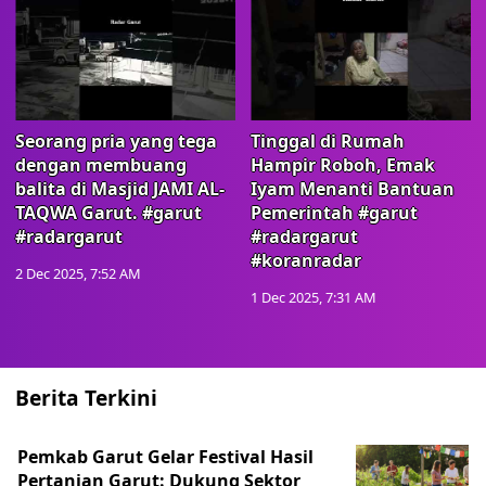
Seorang pria yang tega
Tinggal di Rumah
dengan membuang
Hampir Roboh, Emak
balita di Masjid JAMI AL-
Iyam Menanti Bantuan
TAQWA Garut. #garut
Pemerintah #garut
#radargarut
#radargarut
#koranradar
2 Dec 2025, 7:52 AM
1 Dec 2025, 7:31 AM
Berita Terkini
Pemkab Garut Gelar Festival Hasil
Pertanian Garut: Dukung Sektor