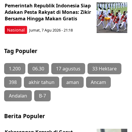
Pemerintah Republik Indonesia Siap
Adakan Pesta Rakyat di Monas: Zikir
Bersama Hingga Makan Gratis
Nasional
Jumat, 7 Agu 2026 - 21:18
Tag Populer
1.200
06.30
17 agustus
33 Hektare
398
akhir tahun
aman
Ancam
Andalan
B-7
Berita Populer
Kekosongan Kepsek di Garut