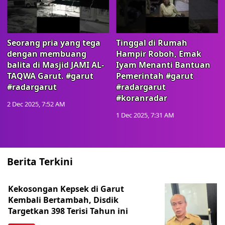
Seorang pria yang tega
Tinggal di Rumah
dengan membuang
Hampir Roboh, Emak
balita di Masjid JAMI AL-
Iyam Menanti Bantuan
TAQWA Garut. #garut
Pemerintah #garut
#radargarut
#radargarut
#koranradar
2 Dec 2025, 7:52 AM
1 Dec 2025, 7:31 AM
Berita Terkini
Kekosongan Kepsek di Garut
Kembali Bertambah, Disdik
Targetkan 398 Terisi Tahun ini