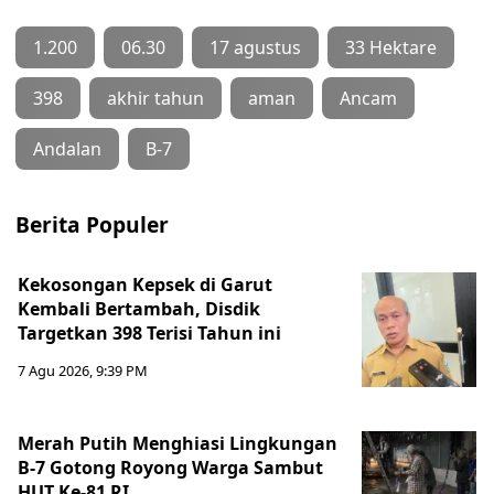
1.200
06.30
17 agustus
33 Hektare
398
akhir tahun
aman
Ancam
Andalan
B-7
Berita Populer
Kekosongan Kepsek di Garut
Kembali Bertambah, Disdik
Targetkan 398 Terisi Tahun ini
7 Agu 2026, 9:39 PM
Merah Putih Menghiasi Lingkungan
B-7 Gotong Royong Warga Sambut
HUT Ke-81 RI