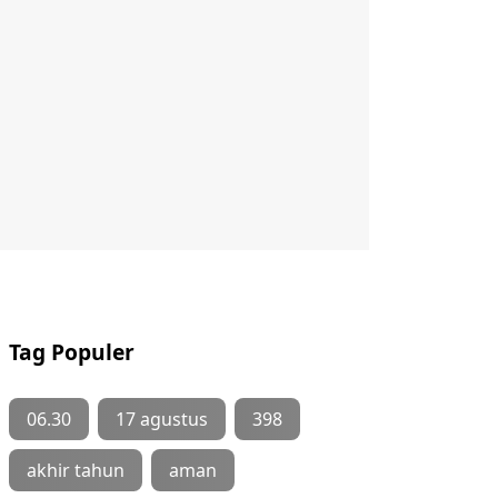
Tag Populer
06.30
17 agustus
398
akhir tahun
aman