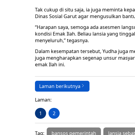
Tak cukup di situ saja, ia juga meminta k
Dinas Sosial Garut agar mengusulkan bant
“Harapan saya, semoga ada asesmen langsu
kondisi Emak Ilah. Beliau lansia yang tingg
menyeluruh,” tegasnya.
Dalam kesempatan tersebut, Yudha juga m
juga mengharapkan segenap unsur masyar
emak Ilah ini.
Laman berikutnya
Laman:
1
2
Tag:
bansos pemerintah
lansia seba