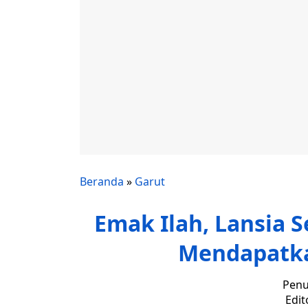
Beranda
»
Garut
Emak Ilah, Lansia S
Mendapatk
Penu
Edit