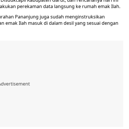
isdukcapil Kabupaten Garut, dan rencananya hari ini
elakukan perekaman data langsung ke rumah emak Ilah.
elurahan Pananjung juga sudah menginstruksikan
n emak Ilah masuk di dalam desil yang sesuai dengan