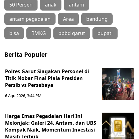
50 Persen
anak
antam
antam pegadaian
Area
bandung
bisa
BMKG
bpbd garut
bupati
Berita Populer
Polres Garut Siagakan Personel di
Titik Nobar Final Piala Presiden
Persib vs Persebaya
6 Agu 2026, 3:44 PM
Harga Emas Pegadaian Hari Ini
Melonjak: Galeri 24, Antam, dan UBS
Kompak Naik, Momentum Investasi
Masih Terbuk