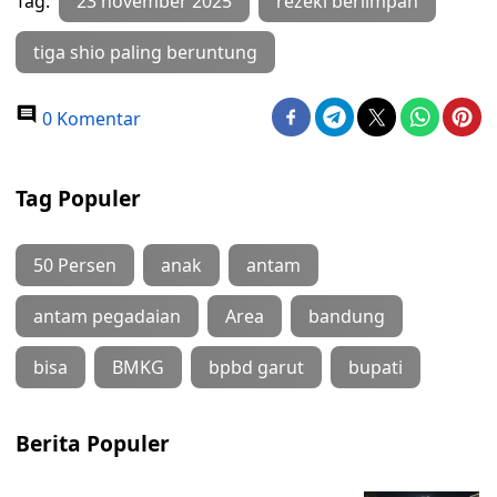
Tag:
23 november 2025
rezeki berlimpah
tiga shio paling beruntung
0 Komentar
Tag Populer
50 Persen
anak
antam
antam pegadaian
Area
bandung
bisa
BMKG
bpbd garut
bupati
Berita Populer