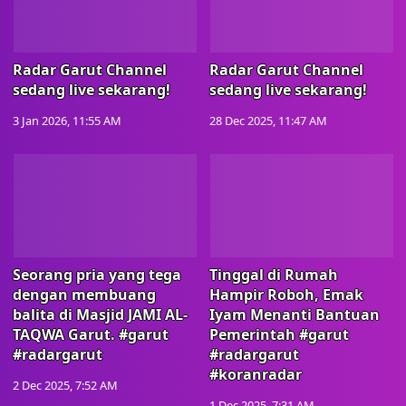
Radar Garut Channel
Radar Garut Channel
sedang live sekarang!
sedang live sekarang!
3 Jan 2026, 11:55 AM
28 Dec 2025, 11:47 AM
Seorang pria yang tega
Tinggal di Rumah
dengan membuang
Hampir Roboh, Emak
balita di Masjid JAMI AL-
Iyam Menanti Bantuan
TAQWA Garut. #garut
Pemerintah #garut
#radargarut
#radargarut
#koranradar
2 Dec 2025, 7:52 AM
1 Dec 2025, 7:31 AM