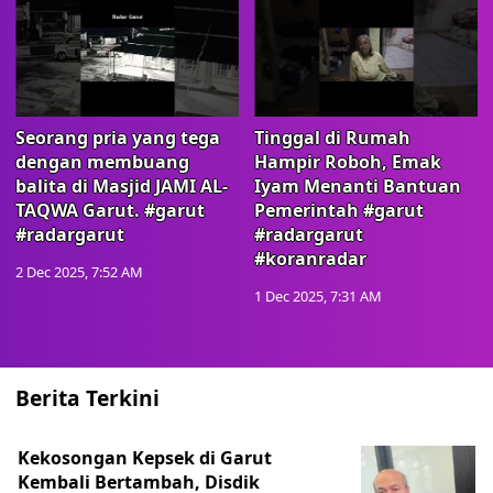
Seorang pria yang tega
Tinggal di Rumah
dengan membuang
Hampir Roboh, Emak
balita di Masjid JAMI AL-
Iyam Menanti Bantuan
TAQWA Garut. #garut
Pemerintah #garut
#radargarut
#radargarut
#koranradar
2 Dec 2025, 7:52 AM
1 Dec 2025, 7:31 AM
Berita Terkini
Kekosongan Kepsek di Garut
Kembali Bertambah, Disdik