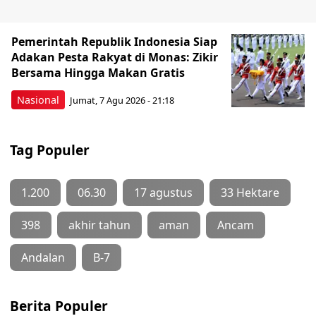
Pemerintah Republik Indonesia Siap
Adakan Pesta Rakyat di Monas: Zikir
Bersama Hingga Makan Gratis
Nasional
Jumat, 7 Agu 2026 - 21:18
Tag Populer
1.200
06.30
17 agustus
33 Hektare
398
akhir tahun
aman
Ancam
Andalan
B-7
Berita Populer