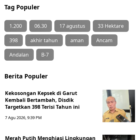
Tag Populer
1.200
06.30
17 agustus
33 Hektare
398
akhir tahun
aman
Ancam
Andalan
B-7
Berita Populer
Kekosongan Kepsek di Garut
Kembali Bertambah, Disdik
Targetkan 398 Terisi Tahun ini
7 Agu 2026, 9:39 PM
Merah Putih Menghiasi Lingkungan