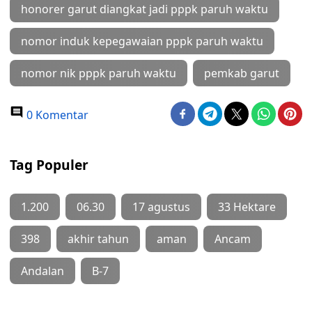
honorer garut diangkat jadi pppk paruh waktu
nomor induk kepegawaian pppk paruh waktu
nomor nik pppk paruh waktu
pemkab garut
0 Komentar
Tag Populer
1.200
06.30
17 agustus
33 Hektare
398
akhir tahun
aman
Ancam
Andalan
B-7