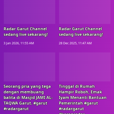
Radar Garut Channel
Radar Garut Channel
sedang live sekarang!
sedang live sekarang!
3 Jan 2026, 11:55 AM
28 Dec 2025, 11:47 AM
Seorang pria yang tega
Tinggal di Rumah
dengan membuang
Hampir Roboh, Emak
balita di Masjid JAMI AL-
Iyam Menanti Bantuan
TAQWA Garut. #garut
Pemerintah #garut
#radargarut
#radargarut