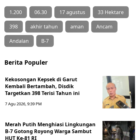
1.200
06.30
17 agustus
33 Hektare
398
akhir tahun
aman
Ancam
Andalan
B-7
Berita Populer
Kekosongan Kepsek di Garut
Kembali Bertambah, Disdik
Targetkan 398 Terisi Tahun ini
7 Agu 2026, 9:39 PM
Merah Putih Menghiasi Lingkungan
B-7 Gotong Royong Warga Sambut
HUT Ke-81 RI