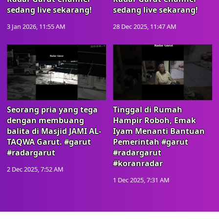
sedang live sekarang!
sedang live sekarang!
3 Jan 2026, 11:55 AM
28 Dec 2025, 11:47 AM
Seorang pria yang tega
Tinggal di Rumah
dengan membuang
Hampir Roboh, Emak
balita di Masjid JAMI AL-
Iyam Menanti Bantuan
TAQWA Garut. #garut
Pemerintah #garut
#radargarut
#radargarut
#koranradar
2 Dec 2025, 7:52 AM
1 Dec 2025, 7:31 AM