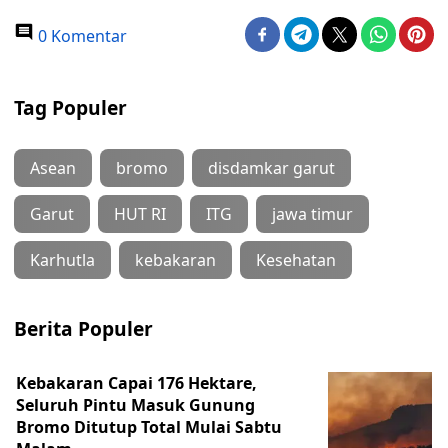
0 Komentar
Tag Populer
Asean
bromo
disdamkar garut
Garut
HUT RI
ITG
jawa timur
Karhutla
kebakaran
Kesehatan
Berita Populer
Kebakaran Capai 176 Hektare,
Seluruh Pintu Masuk Gunung
Bromo Ditutup Total Mulai Sabtu