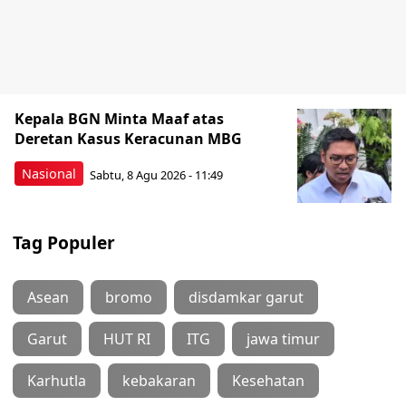
Kepala BGN Minta Maaf atas
Deretan Kasus Keracunan MBG
Nasional
Sabtu, 8 Agu 2026 - 11:49
Tag Populer
Asean
bromo
disdamkar garut
Garut
HUT RI
ITG
jawa timur
Karhutla
kebakaran
Kesehatan