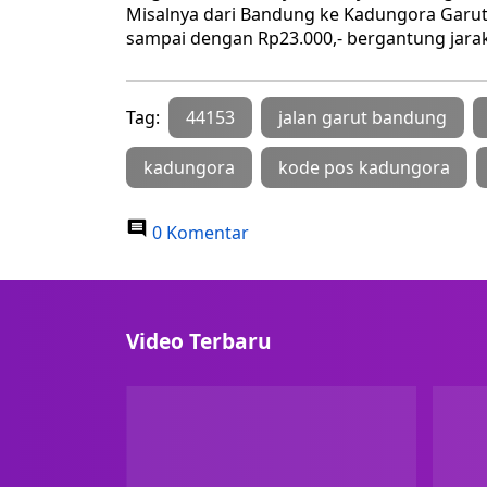
Misalnya dari Bandung ke Kadungora Garut,
sampai dengan Rp23.000,- bergantung jara
Tag:
44153
jalan garut bandung
kadungora
kode pos kadungora
0 Komentar
Video Terbaru