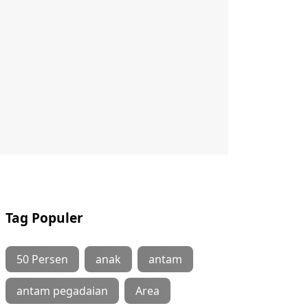
Tag Populer
50 Persen
anak
antam
antam pegadaian
Area