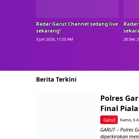
Radar Garut Channel sedang live
Radar
sekarang!
sekar
3 Jan 2026, 11:55 AM
28 Dec 2
Berita Terkini
Polres Gar
Final Pial
Garut
Kamis, 6 A
GARUT – Polres G
diperkirakan menj