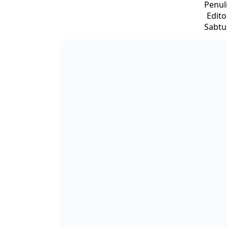
Penul
Edit
Sabtu,