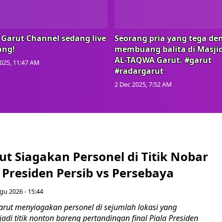
 Garut Channel sedang live
Seorang pria yang tega de
ang!
membuang balita di Masji
AL-TAQWA Garut. #garut
025, 11:47 AM
#radargarut
2 Dec 2025, 7:52 AM
ut Siagakan Personel di Titik Nobar
a Presiden Persib vs Persebaya
gu 2026 - 15:44
arut menyiagakan personel di sejumlah lokasi yang
adi titik nonton bareng pertandingan final Piala Presiden