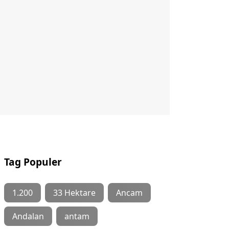
Tag Populer
1.200
33 Hektare
Ancam
Andalan
antam