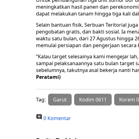
Untuk pembangunan tiga unit sumur bor di
meningkatkan hasil panen dan perekonomi
dapat melakukan tanam hingga tiga kali 
​Selain bantuan fisik, Serbuan Teritorial ju
pengobatan gratis, dan bakti sosial. ​​Ia me
waktu satu bulan, dari 27 Agustus hingga
memulai persiapan dan pengerjaan secara
​”Kalau target selesainya kami mengejar lah
sampai pelaksanaannya satu bulan target satu
sebelumnya, takutnya asal bekerja nanti ha
Peratami)
Tag:
Garut
Kodim 0611
Korem 0
0 Komentar