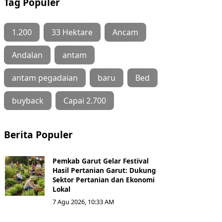
Tag Populer
1.200
33 Hektare
Ancam
Andalan
antam
antam pegadaian
baru
Bed
buyback
Capai 2.700
Berita Populer
Pemkab Garut Gelar Festival
Hasil Pertanian Garut: Dukung
Sektor Pertanian dan Ekonomi
Lokal
7 Agu 2026, 10:33 AM