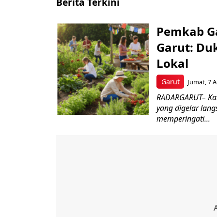
Berita Terkini
Pemkab Gar
Garut: Du
Lokal
Garut
Jumat, 7 A
RADARGARUT– Kabu
yang digelar lang
memperingati...