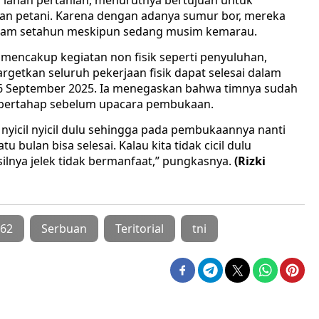
 lahan pertanian, menurutnya bertujuan untuk
an petani. Karena dengan adanya sumur bor, mereka
dalam setahun meskipun sedang musim kemarau.
ga mencakup kegiatan non fisik seperti penyuluhan,
nargetkan seluruh pekerjaan fisik dapat selesai dalam
 26 September 2025. Ia menegaskan bahwa timnya sudah
 bertahap sebelum upacara pembukaan.
, nyicil nyicil dulu sehingga pada pembukaannya nanti
 bulan bisa selesai. Kalau kita tidak cicil dulu
silnya jelek tidak bermanfaat,” pungkasnya.
(Rizki
62
Serbuan
Teritorial
tni