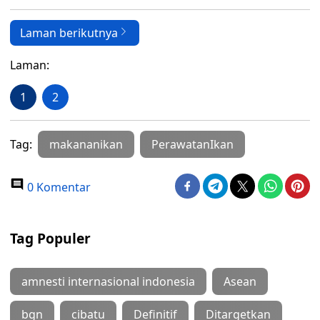
Laman berikutnya
Laman:
1
2
Tag:
makananikan
PerawatanIkan
0 Komentar
Tag Populer
amnesti internasional indonesia
Asean
bgn
cibatu
Definitif
Ditargetkan