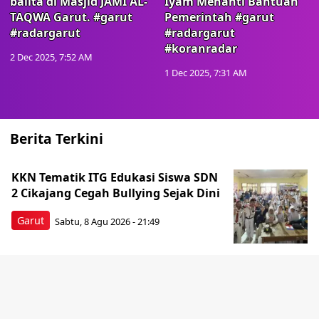
balita di Masjid JAMI AL-
Iyam Menanti Bantuan
TAQWA Garut. #garut
Pemerintah #garut
#radargarut
#radargarut
#koranradar
2 Dec 2025, 7:52 AM
1 Dec 2025, 7:31 AM
Berita Terkini
KKN Tematik ITG Edukasi Siswa SDN
2 Cikajang Cegah Bullying Sejak Dini
Garut
Sabtu, 8 Agu 2026 - 21:49