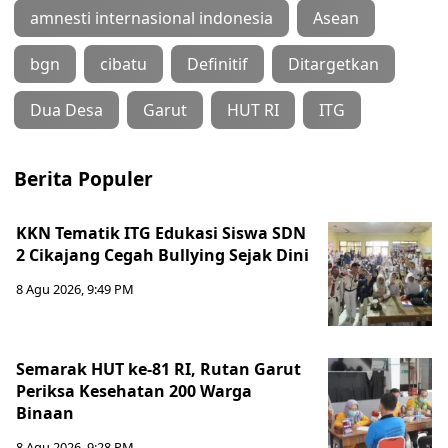
amnesti internasional indonesia
Asean
bgn
cibatu
Definitif
Ditargetkan
Dua Desa
Garut
HUT RI
ITG
Berita Populer
KKN Tematik ITG Edukasi Siswa SDN
2 Cikajang Cegah Bullying Sejak Dini
8 Agu 2026, 9:49 PM
Semarak HUT ke-81 RI, Rutan Garut
Periksa Kesehatan 200 Warga
Binaan
8 Agu 2026, 9:28 PM