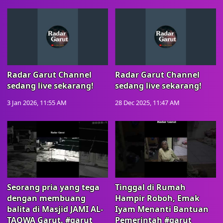
Radar Garut Channel
Radar Garut Channel
sedang live sekarang!
sedang live sekarang!
3 Jan 2026, 11:55 AM
28 Dec 2025, 11:47 AM
Seorang pria yang tega
Tinggal di Rumah
dengan membuang
Hampir Roboh, Emak
balita di Masjid JAMI AL-
Iyam Menanti Bantuan
TAQWA Garut. #garut
Pemerintah #garut