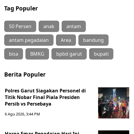
Tag Populer
50 Persen
anak
antam
antam pegadaian
Area
bandung
bisa
BMKG
bpbd garut
bupati
Berita Populer
Polres Garut Siagakan Personel di
Titik Nobar Final Piala Presiden
Persib vs Persebaya
6 Agu 2026, 3:44 PM
Harga Emas Pegadaian Hari Ini