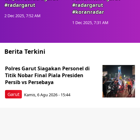
#radargarut
#radargarut
#koranradar
2 Dec 2025, 7:52 AM
1 Dec 2025, 7:31 AM
Berita Terkini
Polres Garut Siagakan Personel di
Titik Nobar Final Piala Presiden
Persib vs Persebaya
Garut
Kamis, 6 Agu 2026 - 15:44