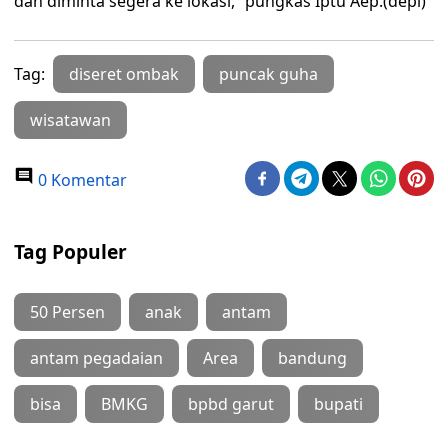
dan diminta segera ke lokasi,” pungkas Iptu Aep.(depi)
Tag:
diseret ombak
puncak guha
wisatawan
0 Komentar
Tag Populer
50 Persen
anak
antam
antam pegadaian
Area
bandung
bisa
BMKG
bpbd garut
bupati