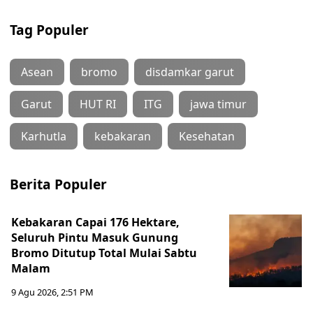
Tag Populer
Asean
bromo
disdamkar garut
Garut
HUT RI
ITG
jawa timur
Karhutla
kebakaran
Kesehatan
Berita Populer
Kebakaran Capai 176 Hektare,
Seluruh Pintu Masuk Gunung
Bromo Ditutup Total Mulai Sabtu
Malam
9 Agu 2026, 2:51 PM