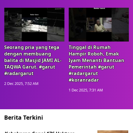
Seorang pria yang tega
Tinggal di Rumah
dengan membuang
Hampir Roboh, Emak
balita di Masjid JAMI AL-
Iyam Menanti Bantuan
TAQWA Garut. #garut
Pemerintah #garut
#radargarut
#radargarut
#koranradar
2 Dec 2025, 7:52 AM
1 Dec 2025, 7:31 AM
Berita Terkini