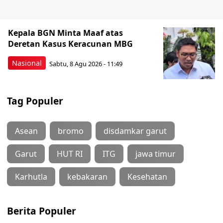
Kepala BGN Minta Maaf atas
Deretan Kasus Keracunan MBG
Nasional
Sabtu, 8 Agu 2026 - 11:49
Tag Populer
Asean
bromo
disdamkar garut
Garut
HUT RI
ITG
jawa timur
Karhutla
kebakaran
Kesehatan
Berita Populer