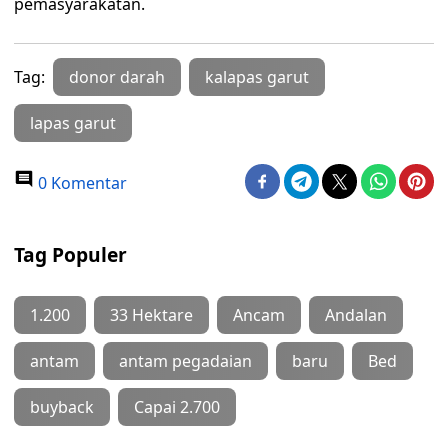
pemasyarakatan.
Tag:
donor darah
kalapas garut
lapas garut
0 Komentar
Tag Populer
1.200
33 Hektare
Ancam
Andalan
antam
antam pegadaian
baru
Bed
buyback
Capai 2.700