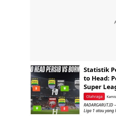
Statistik 
to Head: 
Super Lea
Olahraga
Kamis,
RADARGARUT.ID – 
Liga 1 atau yang 