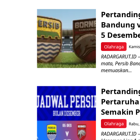
Pertandin
Bandung v
5 Desembe
Olahraga
Kamis,
RADARGARUT.ID –
mata, Persib Ban
memuaskan...
Pertandin
Pertaruha
Semakin 
Olahraga
Rabu, 
RADARGARUT.ID – 