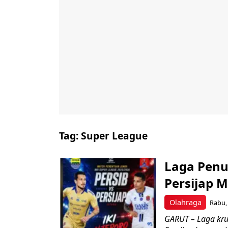
Tag:
Super League
Laga Penuh
Persijap 
Olahraga
Rabu, 
GARUT – Laga kr