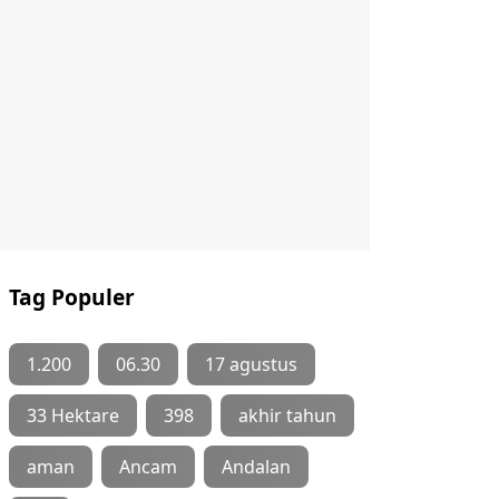
Tag Populer
1.200
06.30
17 agustus
33 Hektare
398
akhir tahun
aman
Ancam
Andalan