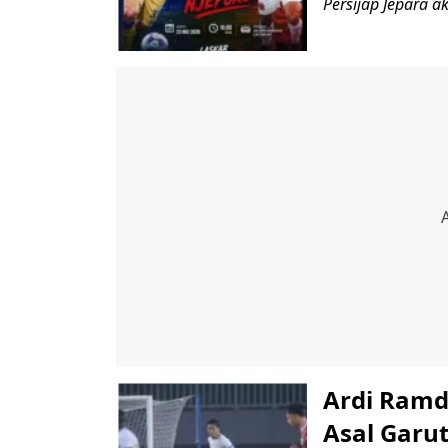
Persijap Jepara ak
Ardi Ramda
Asal Garu