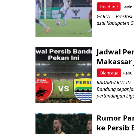
Headline
Senin,
GARUT – Prestasi
asal Kabupaten Gar
Jadwal Pe
Makassar 
Olahraga
Rabu, 
RADARGARUT.ID – 
Bandung sepanjan
pertandingan Liga
Rumor Pan
ke Persib