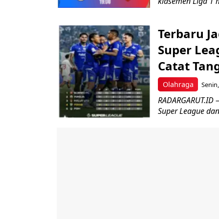
klasemen Liga 1 
Terbaru J
Super Lea
Catat Tan
Olahraga
Senin,
RADARGARUT.ID – 
Super League dan