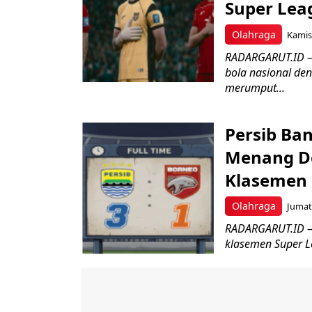
Super Lea
Olahraga
Kamis,
RADARGARUT.ID –
bola nasional de
merumput...
Persib Ban
Menang De
Klasemen
Olahraga
Jumat,
RADARGARUT.ID – 
klasemen Super Le