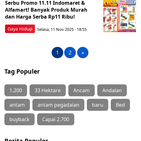
Serbu Promo 11.11 Indomaret &
Alfamart! Banyak Produk Murah
dan Harga Serba Rp11 Ribu!
Gaya Hidup
Selasa, 11 Nov 2025 - 18:55
1
2
»
Tag Populer
1.200
33 Hektare
Ancam
Andalan
antam
antam pegadaian
baru
Bed
buyback
Capai 2.700
Berita Populer